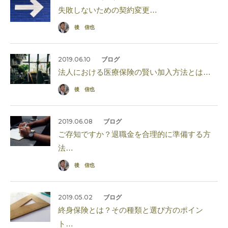
失敗しないための契約変更…
後 信也
2019.06.10
ブログ
法人における医療保険の賢い加入方法とは…
後 信也
2019.06.08
ブログ
ご存知ですか？退職金を合理的に準備する方
法…
後 信也
2019.05.02
ブログ
終身保険とは？その種類と選び方のポイン
ト…