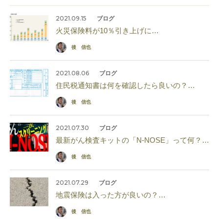
2021.09.15
ブログ
火災保険料が10％引き上げに…
後 信也
2021.08.06
ブログ
住民税通知書は何を確認したら良いの？…
後 信也
2021.07.30
ブログ
最新がん検査キットの「N-NOSE」って何？…
後 信也
2021.07.29
ブログ
地震保険は入った方が良いの？…
後 信也